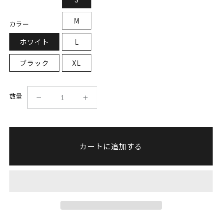
M
カラー
ホワイト
L
ブラック
XL
数量
ロ
ロ
ゴ
ゴ
T
T
シ
シ
カートに追加する
ャ
ャ
ツ
ツ
の
の
数
数
量
量
を
を
減
増