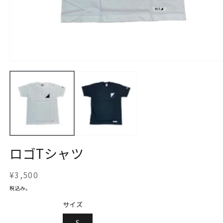
モ
ー
ダ
ル
で
メ
デ
ィ
ア
(1)
ロゴTシャツ
を
開
く
通
¥3,500
常
税込み。
価
サイズ
格
S