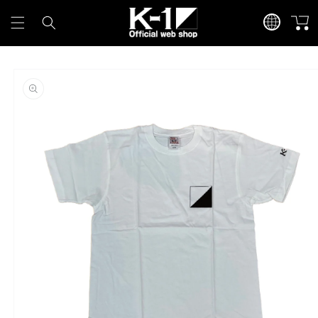
カ
言
コンテンツに進
ー
む
語
ト
商品情報にスキ
ップ