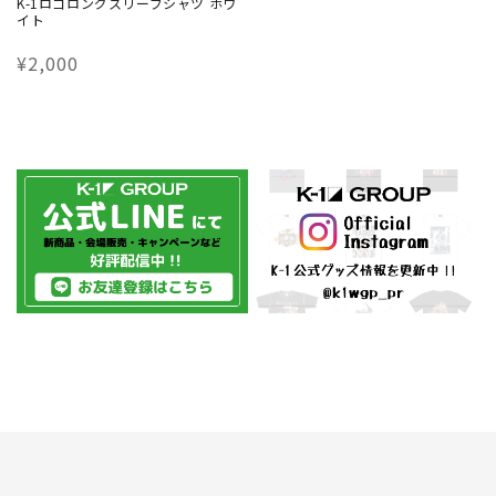
K-1ロゴロングスリーブシャツ ホワ
イト
通
¥2,000
常
価
格