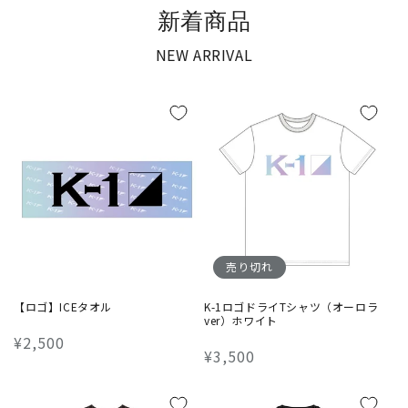
新着商品
NEW ARRIVAL
売り切れ
【ロゴ】ICEタオル
K-1ロゴドライTシャツ（オーロラ
ver）ホワイト
通
¥2,500
通
¥3,500
常
常
価
価
格