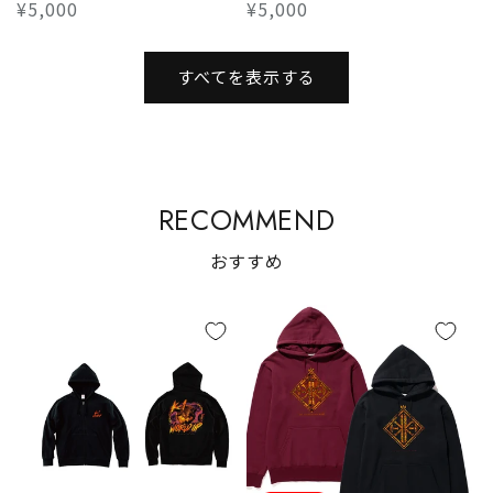
通
¥5,000
通
¥5,000
常
常
価
価
すべてを表示する
格
格
RECOMMEND
おすすめ