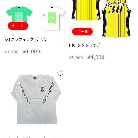
セール
セール
K-1グラフィックTシャツ
MIO タンクトップ
通
セ
¥1,000
¥3,300
通
セ
¥4,000
¥5,000
常
ー
常
ー
価
ル
価
ル
格
価
格
価
格
格