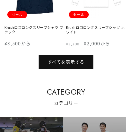
セール
セール
Krushロゴロングスリーブシャツ ブ
Krushロゴロングスリーブシャツ ホ
ラック
ワイト
通
¥3,500から
通
セ
¥2,000から
¥3,300
常
常
ー
価
価
ル
すべてを表示する
格
格
価
格
CATEGORY
カテゴリー