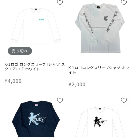
価
格
売り切れ
K-1ロゴ ロングスリーブTシャツ ス
K-1ロゴロングスリーブシャツ ホワ
クエアロゴ ホワイト
イト
通
¥4,000
通
¥2,000
常
常
価
価
格
格