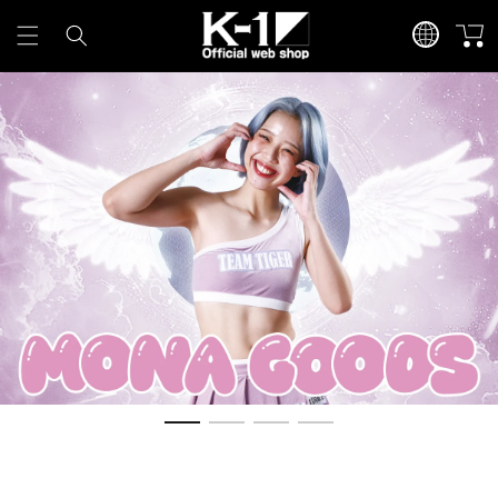
コンテ
カ
言
ンツに
ー
進む
語
ト