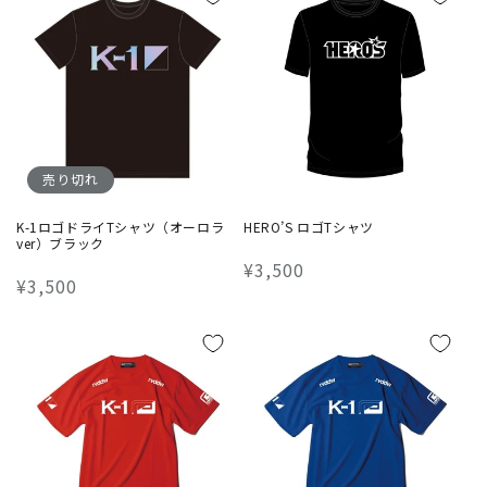
格
売り切れ
K-1ロゴドライTシャツ（オーロラ
HERO’S ロゴTシャツ
ver）ブラック
通
¥3,500
通
¥3,500
常
常
価
価
格
格