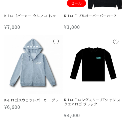
セール
K-1ロゴパーカー ウルフロゴver.
K-1ロゴ プルオーバーパーカー2
通
¥7,000
通
¥3,000
常
常
価
価
格
格
K-1ロゴ ロングスリーブTシャツ ス
K-1 ロゴスウェットパーカー グレー
クエアロゴ ブラック
通
¥6,600
常
通
¥4,000
価
常
格