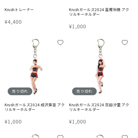
Krushトレーナー
Krushガールズ2024 冨樫秋穂 アク
リルキーホルダー
通
¥4,400
通
¥1,000
常
常
価
価
格
格
売り切れ
売り切れ
Krushガールズ2024 成沢紫音 アク
Krushガールズ2024 百田汐里 アク
リルキーホルダー
リルキーホルダー
通
¥1,000
通
¥1,000
常
常
価
価