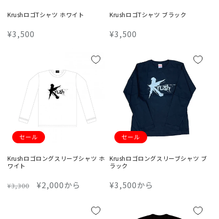
KrushロゴTシャツ ホワイト
KrushロゴTシャツ ブラック
通
¥3,500
通
¥3,500
常
常
価
価
格
格
セール
セール
Krushロゴロングスリーブシャツ ホ
Krushロゴロングスリーブシャツ ブ
ワイト
ラック
通
セ
¥2,000から
通
¥3,500から
¥3,300
常
ー
常
価
ル
価