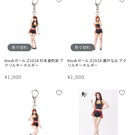
格
格
売り切れ
売り切れ
Krushガールズ2024 杉本愛莉鈴 ア
Krushガールズ2024 瀬戸なみ アク
クリルキーホルダー
リルキーホルダー
通
¥1,000
通
¥1,000
常
常
価
価
格
格