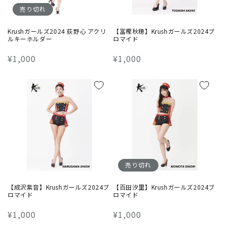
売り切れ
Krushガールズ2024 荻野心 アクリ
【冨樫秋穂】Krushガールズ2024ブ
ルキーホルダー
ロマイド
通
¥1,000
通
¥1,000
常
常
価
価
格
格
売り切れ
【成沢紫音】Krushガールズ2024ブ
【百田汐里】Krushガールズ2024ブ
ロマイド
ロマイド
通
¥1,000
通
¥1,000