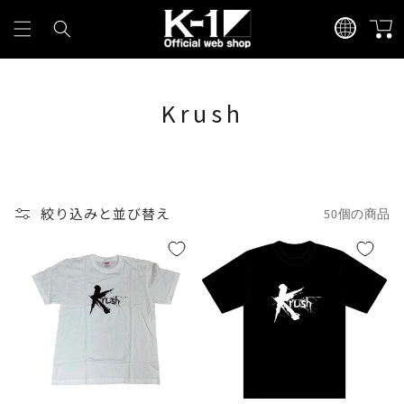
コンテ
カ
言
ンツに
ー
進む
語
ト
Krush
絞り込みと並び替え
50個の商品