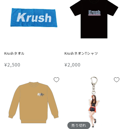
格
価
格
格
Krushタオル
KrushネオンTシャツ
通
¥2,500
通
¥2,000
常
常
価
価
格
格
売り切れ