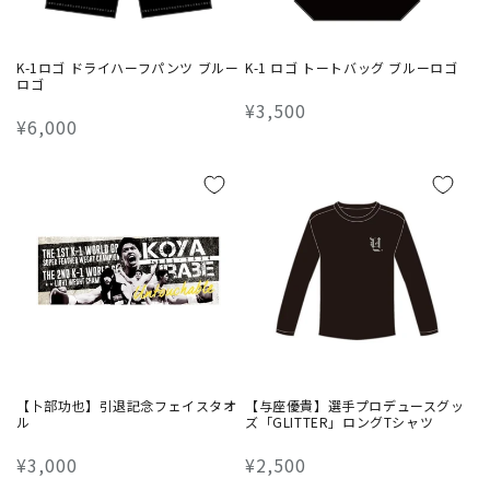
K-1ロゴ ドライハーフパンツ ブルー
K-1 ロゴ トートバッグ ブルーロゴ
ロゴ
通
¥3,500
通
¥6,000
常
常
価
価
格
格
【卜部功也】引退記念フェイスタオ
【与座優貴】選手プロデュースグッ
ル
ズ「GLITTER」ロングTシャツ
通
¥3,000
通
¥2,500