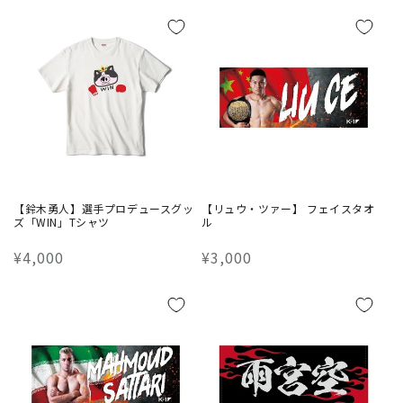
常
常
価
価
格
格
【鈴木勇人】選手プロデュースグッ
【リュウ・ツァー】 フェイスタオ
ズ「WIN」Tシャツ
ル
通
¥4,000
通
¥3,000
常
常
価
価
格
格