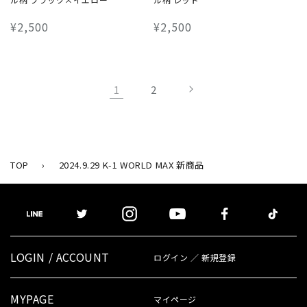
通
¥2,500
通
¥2,500
常
常
価
価
格
格
1
2
TOP
›
2024.9.29 K-1 WORLD MAX 新商品
LOGIN / ACCOUNT
ログイン ／ 新規登録
MYPAGE
マイページ