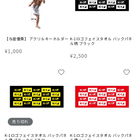
【与座優貴】 アクリルキーホルダー
K-1ロゴフェイスタオル バックパネ
ル柄 ブラック
通
¥1,000
通
¥2,500
常
常
価
価
格
格
売り切れ
K-1ロゴフェイスタオル バックパネ
K-1ロゴフェイスタオル バックパネ
ル柄 ブラック×イエロー
ル柄 レッド