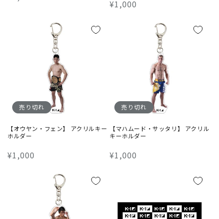
通
¥1,000
常
常
価
価
格
格
売り切れ
売り切れ
【オウヤン・フェン】 アクリルキー
【マハムード・サッタリ】 アクリル
ホルダー
キーホルダー
通
¥1,000
通
¥1,000
常
常
価
価
格
格