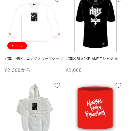
格
格
セール
武尊「NBK」ロングスリーブシャツ
武尊×BLACKFLAME Tシャツ 黒
通
¥2,500から
通
¥3,000
常
常
価
価
格
格