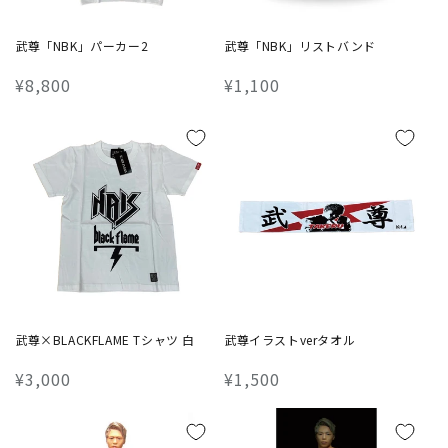
武尊「NBK」パーカー2
武尊「NBK」リストバンド
通
¥8,800
通
¥1,100
常
常
価
価
格
格
武尊×BLACKFLAME Tシャツ 白
武尊イラストverタオル
通
¥3,000
通
¥1,500
常
常
価
価