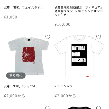
武尊「NBK」フェイスタオル
武尊三階級制覇記念「フィギュア」
通常盤スタンドver(チャンピオンベ
ルト付き)
通
¥3,000
常
通
¥10,000
価
常
格
価
格
売り切れ
武尊「NBK」Tシャツ4
NBK Tシャツ
通
¥2,000から
通
¥2,000から
常
常
価
価