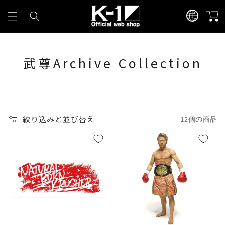
コンテ
カ
言
ンツに
ー
進む
語
ト
武尊Archive Collection
絞り込みと並び替え
12個の商品