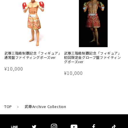
格
格
武尊三階級制覇記念「フィギュア」
武尊三階級制覇記念「フィギュア」
通常盤ファイティングポーズver
初回限定金グローブ盤ファイティン
グポーズver
通
¥10,000
通
¥10,000
常
常
価
価
格
格
TOP
›
武尊Archive Collection