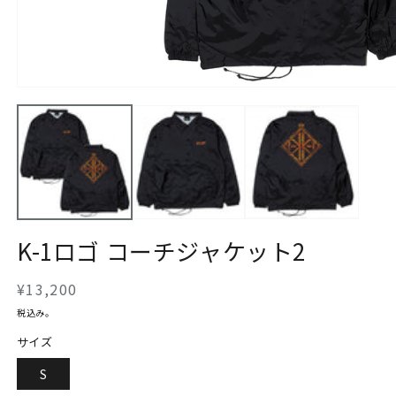
モ
ー
ダ
ル
で
メ
デ
ィ
ア
(1)
K-1ロゴ コーチジャケット2
を
開
く
通
¥13,200
常
税込み。
価
サイズ
格
S