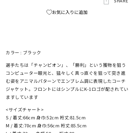
SHARE
2
2
の
の
お気に入りに追加
数
数
量
量
を
を
減
増
ら
や
カラー : ブラック
す
す
選手たちは「チャンピオン」、「勝利」という獲物を狙う
コンピューター眼光と、猛々しく真っ直ぐを狙って突き進
む姿をアニマルパターンでエンブレム調に表現したコーチ
ジャケット。フロントにはシンプルにK-1ロゴが配されてい
ますしています
<サイズチャート>
S / 着丈:66cm 身巾:52cm 裄丈:81.5cm
M / 着丈:70cm 身巾:56cm 裄丈:85.5cm