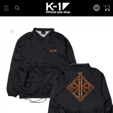
カ
言
コンテンツに進
ー
む
語
ト
商品情報にスキ
ップ