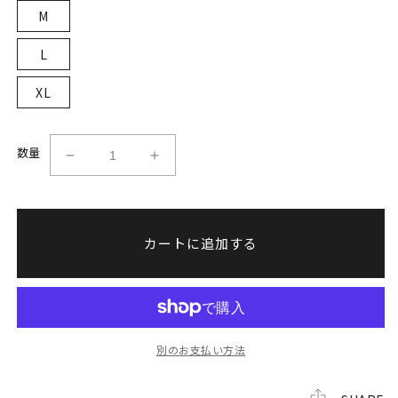
M
L
XL
数量
K-
K-
1
1
ロ
ロ
ゴ
ゴ
カートに追加する
コ
コ
ー
ー
チ
チ
ジ
ジ
ャ
ャ
ケ
ケ
別のお支払い方法
ッ
ッ
ト
ト