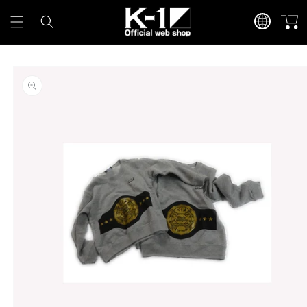
カ
言
コンテンツに進
ー
む
語
ト
商品情報にスキ
ップ