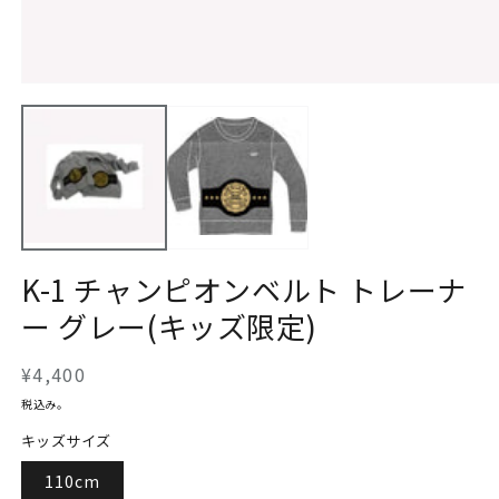
モ
ー
ダ
ル
で
メ
デ
ィ
ア
(1)
K-1 チャンピオンベルト トレーナ
を
開
ー グレー(キッズ限定)
く
通
¥4,400
常
税込み。
価
キッズサイズ
格
110cm