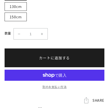
130cm
150cm
数量
K-
K-
1
1
チ
チ
ャ
ャ
カートに追加する
ン
ン
ピ
ピ
オ
オ
ン
ン
ベ
ベ
ル
ル
別のお支払い方法
ト
ト
ト
ト
SHARE
レ
レ