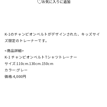
お気に入りに追加
ー
ー
ナ
ナ
ー
ー
グ
グ
レ
レ
ー
ー
K-1のチャンピオンベルトがデザインされた、キッズサイ
(キ
(キ
ズ限定のトレーナーです。
ッ
ッ
ズ
ズ
<商品詳細>
限
限
K-1 チャンピオンベルトTシャツトレーナー
定)
定)
サイズ:110cm.130cm.150cm
の
の
カラー:グレー
数
数
価格:4,000円
量
量
を
を
減
増
ら
や
す
す