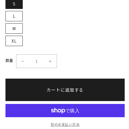
S
L
M
XL
数量
木
木
村“フ
村“フ
ィ
ィ
リ
リ
カートに追加する
ッ
ッ
プ”ミ
プ”ミ
ノ
ノ
ル
ル
×INFECTION
×INFECTION
別のお支払い方法
コ
コ