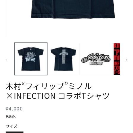
モ
ー
ダ
ル
で
メ
デ
ィ
ア
木村“フィリップ”ミノル
(1)
を
×INFECTION コラボTシャツ
開
く
通
¥4,000
常
税込み。
価
サイズ
格