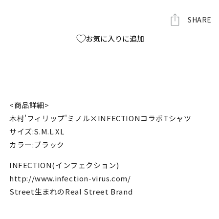
ラ
ラ
ボ
ボ
SHARE
T
T
お気に入りに追加
シ
シ
ャ
ャ
ツ
ツ
の
の
数
数
量
量
<商品詳細>
を
を
木村'フィリップ'ミノル×INFECTIONコラボTシャツ
減
増
サイズ:S.M.L.XL
ら
や
カラー:ブラック
す
す
INFECTION(インフェクション)
http://www.infection-virus.com/
Street生まれのReal Street Brand