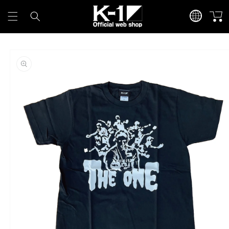
カ
言
コンテンツに進
ー
む
語
ト
商品情報にスキ
ップ