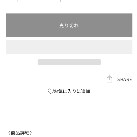
田
田
匠
匠
T
T
売り切れ
シ
シ
ャ
ャ
ツ
ツ
の
の
数
数
量
量
を
を
減
増
SHARE
ら
や
お気に入りに追加
す
す
〈商品詳細〉