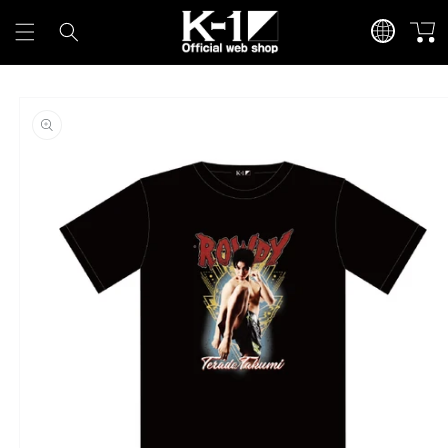
カ
言
コンテンツに進
ー
む
語
ト
商品情報にスキ
ップ