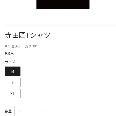
モ
寺田匠Tシャツ
ー
ダ
ル
通
¥4,000
売り切れ
で
メ
常
税込み。
デ
価
ィ
サイズ
格
ア
(1)
M
を
開
L
く
XL
数量
寺
寺