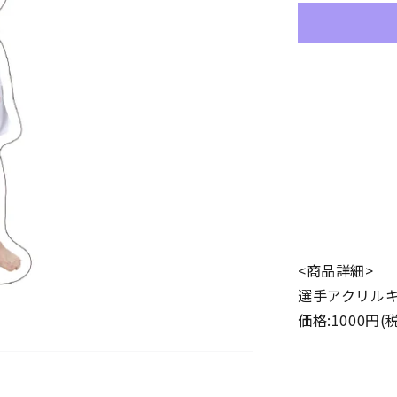
ル
キ
ー
ホ
ル
ダ
ー
の
数
量
を
減
ら
<商品詳細>
す
選手アクリル
価格:1000円(