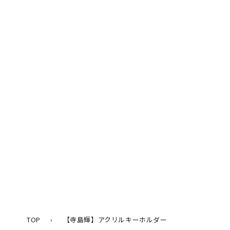
ル
で
メ
デ
ィ
ア
(1)
を
開
く
TOP
›
【寺島輝】アクリルキーホルダー