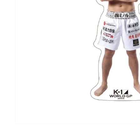
モ
ー
ダ