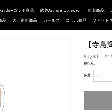
1×rvddwコラボ商品
武尊Archive Collection
新着商品
商品
大会別新商品
ガールズ
コラボ商品
フィット
【寺島
通
¥1,000
売り
常
税込み。
価
数量
格
【寺
島
輝】
ア
ク
リ