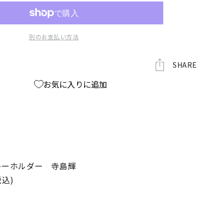
ル
キ
ー
別のお支払い方法
ホ
ル
ダ
SHARE
ー
お気に入りに追加
の
数
量
を
増
や
す
キーホルダー 寺島輝
税込)