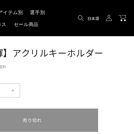
ロ
カ
アイテム別
選手別
グ
言
ー
日本語
イ
語
ネス
セール商品
ト
ン
輝】アクリルキーホルダー
切れ
【寺
島
輝】
ア
売り切れ
ク
リ