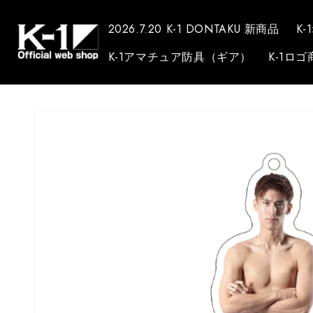
コンテンツに進
む
2026.7.20 K-1 DONTAKU 新商品
K-
K-1アマチュア防具（ギア）
K-1ロゴ
商品情報にスキ
ップ