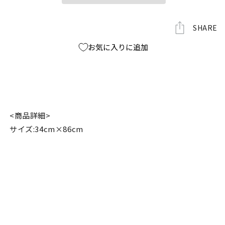
良
良
の
の
数
数
SHARE
量
量
お気に入りに追加
を
を
減
増
ら
や
す
す
<商品詳細>
サイズ:34cm×86cm