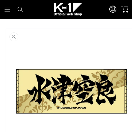
カ
言
コンテンツに進
ー
む
語
ト
商品情報にスキ
ップ