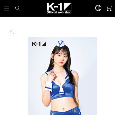
カ
言
コンテンツに進
ー
む
語
ト
商品情報にスキ
ップ