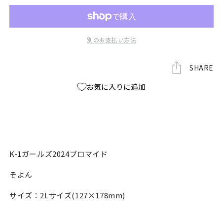
ー
ー
ル
ル
ズ
ズ
2024
2024
別のお支払い方法
ブ
ブ
ロ
ロ
SHARE
マ
マ
イ
イ
お気に入りに追加
ド
ド
の
の
数
数
量
量
を
を
K-1ガールズ2024ブロマイド
減
増
ら
や
そよん
す
す
サイズ：
2Lサイズ(127×178mm)