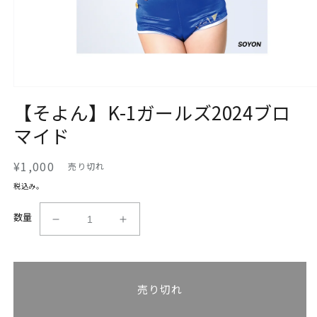
モ
【そよん】K-1ガールズ2024ブロ
ー
ダ
マイド
ル
で
メ
通
¥1,000
売り切れ
デ
常
ィ
税込み。
ア
価
(1)
格
数量
を
【そ
【そ
開
よ
よ
く
ん】
ん】
K-
K-
売り切れ
1
1
ガ
ガ