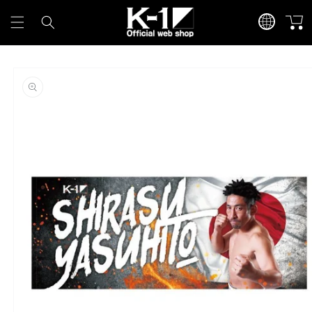
カ
言
コンテンツに進
ー
む
語
ト
商品情報にスキ
ップ