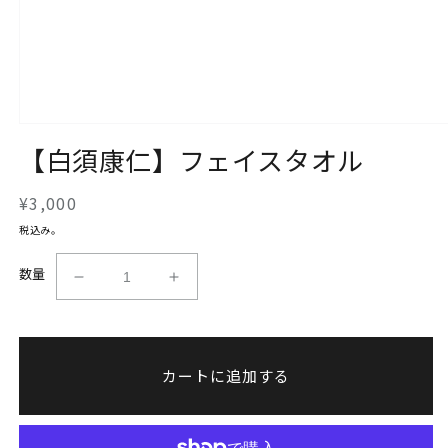
モ
【白須康仁】フェイスタオル
ー
ダ
ル
通
¥3,000
で
メ
常
税込み。
デ
価
ィ
格
数量
ア
【白
【白
(1)
を
須
須
開
康
康
く
仁】
仁】
カートに追加する
フ
フ
ェ
ェ
イ
イ