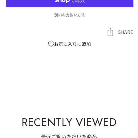
ス
ス
タ
タ
別のお支払い方法
オ
オ
ル
ル
の
の
SHARE
数
数
お気に入りに追加
量
量
を
を
減
増
ら
や
す
す
RECENTLY VIEWED
最近ご覧いただいた商品