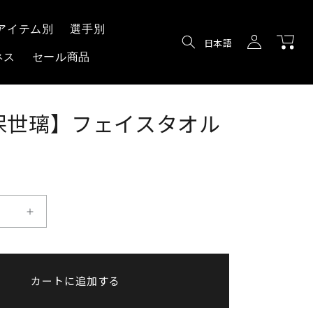
ロ
カ
アイテム別
選手別
グ
言
ー
日本語
イ
語
ネス
セール商品
ト
ン
保世璃】フェイスタオル
【大
久
保
世
カートに追加する
璃】
フ