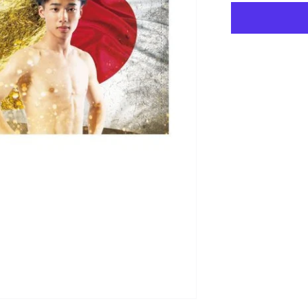
ェ
イ
ス
タ
オ
ル
の
数
量
を
減
ら
す