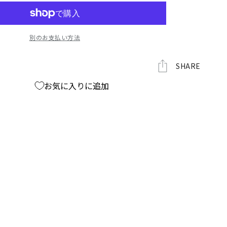
ェ
イ
ス
別のお支払い方法
タ
オ
ル
SHARE
の
お気に入りに追加
数
量
を
増
や
す