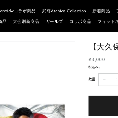
1×rvddwコラボ商品
武尊Archive Collection
新着商品
商品
大会別新商品
ガールズ
コラボ商品
フィット
【大久
通
¥3,000
常
税込み。
価
数量
格
【大
久
保
世
璃】
フ