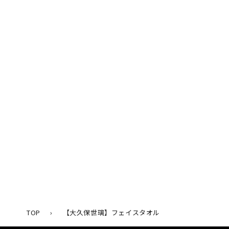
ー
ダ
ル
で
メ
デ
ィ
ア
(1)
を
開
く
TOP
›
【大久保世璃】フェイスタオル