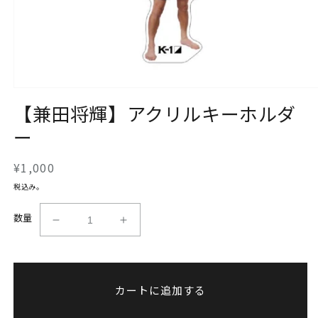
モ
【兼田将輝】アクリルキーホルダ
ー
ダ
ー
ル
で
メ
通
¥1,000
デ
常
ィ
税込み。
ア
価
(1)
格
数量
を
【兼
【兼
開
田
田
く
将
将
輝】
輝】
カートに追加する
ア
ア
ク
ク