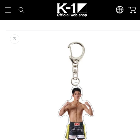
カ
言
コンテンツに進
ー
む
語
ト
商品情報にスキ
ップ