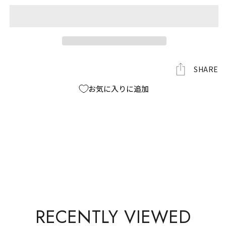
リ
リ
ル
ル
キ
キ
ー
ー
ホ
ホ
ル
ル
SHARE
ダ
ダ
お気に入りに追加
ー
ー
の
の
数
数
量
量
を
を
減
増
ら
や
す
す
RECENTLY VIEWED